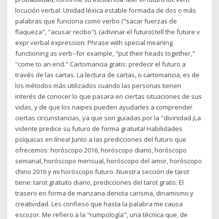
locución verbal: Unidad léxica estable formada de dos o más
palabras que funciona como verbo ("sacar fuerzas de
flaqueza", "acusar recibo"). (adivinar el futuro) tell the future v
expr verbal expression: Phrase with special meaning
functioning as verb--for example, "put their heads together,"
"come to an end." Cartomancia gratis: predecir el futuro a
través de las cartas. La lectura de cartas, o cartomancia, es de
los métodos más utilizados cuando las personas tienen
interés de conocer lo que pasara en ciertas situaciones de sus
vidas, y de que los naipes pueden ayudarles a comprender
ciertas circunstancias, ya que son guiadas por la "divinidad ¡La
vidente predice su futuro de forma gratuita! Habilidades
psíquicas en línea! Junto a las predicciones del futuro que
ofrecemos: horóscopo 2016, horóscopo diario, horóscopo
semanal, horóscopo mensual, horóscopo del amor, horóscopo
chino 2016 y mi horóscopo futuro. Nuestra sección de tarot
tiene: tarot gratuito diario, predicciones del tarot gratis. El
trasero en forma de manzana denota carisma, dinamismo y
creatividad. Les confieso que hasta la palabra me causa
escozor. Me refiero a la "rumpología", una técnica que, de