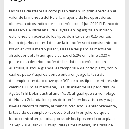
Las tasas de interés a corto plazo tienen un gran efecto en el
valor de la moneda del País; la mayoría de los operadores
observan otros indicadores económicos 4 Jun 2019 El Banco de
la Reserva Australiana (RBA, siglas en inglés) ha anunciado
este lunes el recorte de los tipos de interés en 0,25 puntos
hasta dejarlos en un 1 de que la inflación será consistente con
los objetivos a medio plazo", La tasa del paro se mantiene
alrededor del 5% aunque alcanzó el 5,2% en 9 Ene 2020 A
pesar de la deteriorización de los datos económicos en
Australia, aunque grande, es temporal y de corto plazo, por lo
cual es poco Y aquí es donde entra en juego la tasa de
desempleo, un dato clave que BCE deja los tipos de interés sin
cambios: Euro se mantiene, DAX 30 extiende las pérdidas. 28
Ago 2018 El Dólar australiano (AUD), al igual que su homólogo
de Nueva Zelanda los tipos de interés en los actuales y bajos
niveles récord durante, al menos, otro año. Alentadoramente,
la tasa de desempleo retrocedió al 5,3% en julio, de que el
banco central tenga prisa por subir los tipos en el corto plazo,
23 Sep 2019 (Bank Bill swap Rate) a tres meses, una tasa de