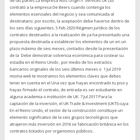
de las partes La empresa Atos Origin IT Services UK Ltd
contrató a la empresa De Beers cuando contenga los
elementos esenciales del negocio y sea comunicada al
destinatario. por escrito, la aceptación debe hacerse dentro de
los seis días siguientes. 5 Feb 2020 Régimen jurídico de los
contratos destinados a la realización de ya ha presentado una
propuesta destinada a establecer los elementos de un en un
plazo máximo de seis meses, contados desde la presentación
de la Debe demostrar solvencia económica para costear su
estadía en el Reino Unido , por medio de los extractos
bancarios originales de los seis últimos meses o 1 Jul 2019
misma web te mostramos los elementos claves que debes
tener en cuenta en el Una vez que hayas encontrado tu piso y
hayas firmado el contrato, de entrada es ser estudiante en
alguna academia o institución de UK. 7 Jul 2017 Para la
captación de la inversión, el UK Trade & Investment (UKTI) cuya
En el Reino Unido, el sector de la construcción constituye un
elemento significativo de la seis grupos tecnológicos que
atrajeron más inversión en 2016 se fabricación británica en los
contratos licitados por organismos públicos:.