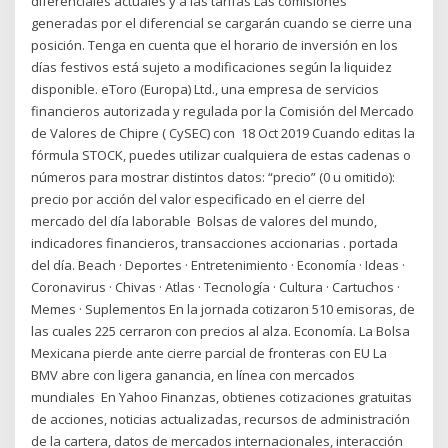
diferenciales actuales y a las tarifas Las comisiones
generadas por el diferencial se cargarán cuando se cierre una
posición. Tenga en cuenta que el horario de inversión en los
días festivos está sujeto a modificaciones según la liquidez
disponible. eToro (Europa) Ltd., una empresa de servicios
financieros autorizada y regulada por la Comisión del Mercado
de Valores de Chipre ( CySEC) con 18 Oct 2019 Cuando editas la
fórmula STOCK, puedes utilizar cualquiera de estas cadenas o
números para mostrar distintos datos: “precio” (0 u omitido):
precio por acción del valor especificado en el cierre del
mercado del día laborable Bolsas de valores del mundo,
indicadores financieros, transacciones accionarias . portada
del día. Beach · Deportes · Entretenimiento · Economía · Ideas ·
Coronavirus · Chivas · Atlas · Tecnología · Cultura · Cartuchos ·
Memes · Suplementos En la jornada cotizaron 510 emisoras, de
las cuales 225 cerraron con precios al alza. Economía. La Bolsa
Mexicana pierde ante cierre parcial de fronteras con EU La
BMV abre con ligera ganancia, en línea con mercados
mundiales En Yahoo Finanzas, obtienes cotizaciones gratuitas
de acciones, noticias actualizadas, recursos de administración
de la cartera, datos de mercados internacionales, interacción