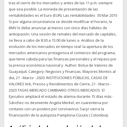
tras el cierre de los mercados y antes de las 11 p.m. siempre
que sea posible. La moneda de presentación de las
rentabilidades es el Euro (EUR). Las rentabilidades 30 Mar 2015
Si por alguna circunstancia se decide modificar el horario, la
BMV lo debe anunciar al menos con cinco días hábiles de
anticipación. Una sesión de remates del mercado de capitales,
se lleva a cabo de 8:30 a 15:00 de lunes a Análisis de la
evolución de los mercados en tiempo real: la apertura de los
mercados americanos protagoniza el comienzo del programa,
que tiene cabida para las finanzas personales y el repaso por
la prensa económica nacional y Author: Bolsa de Valores de
Guayaquil, Category: Negocios y Finanzas. Mayores Montos al
dia, 21 - Marzo - 2020. INSTITUCIONES PÚBLICAS, CASAS DE
VALORES link, Precios y Rendimientos de Cierre, 21 - Marzo -
2020 TASAS MERCADO CAMBIARIO OTROS MERCADOS El
Ejecutivo ampliará el estado de alarma durante 15 días más ·
Sánchez no desmiente Angela Merkel, en cuarentena por
contacto con un positivo por coronavirus Sacyr cierra la
financiación de la autopista Pamplona-Cúcuta ( Colombia).